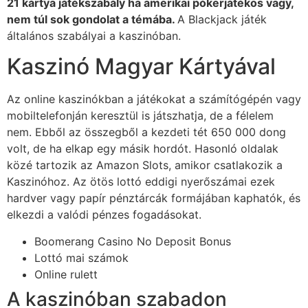
21 kártya játékszabály ha amerikai pókerjátékos vagy,
nem túl sok gondolat a témába.
A Blackjack játék
általános szabályai a kaszinóban.
Kaszinó Magyar Kártyával
Az online kaszinókban a játékokat a számítógépén vagy
mobiltelefonján keresztül is játszhatja, de a félelem
nem. Ebből az összegből a kezdeti tét 650 000 dong
volt, de ha elkap egy másik hordót. Hasonló oldalak
közé tartozik az Amazon Slots, amikor csatlakozik a
Kaszinóhoz. Az ötös lottó eddigi nyerőszámai ezek
hardver vagy papír pénztárcák formájában kaphatók, és
elkezdi a valódi pénzes fogadásokat.
Boomerang Casino No Deposit Bonus
Lottó mai számok
Online rulett
A kaszinóban szabadon