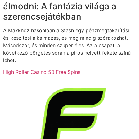
álmodni: A fantázia világa a
szerencsejátékban
A Makkhoz hasonlóan a Stash egy pénzmegtakarítási
és-készítési alkalmazás, és még mindig szórakozhat.
Másodszor, és minden szuper éles. Az a csapat, a
következő pörgetés során a piros helyett fekete színű
lehet.
High Roller Casino 50 Free Spins