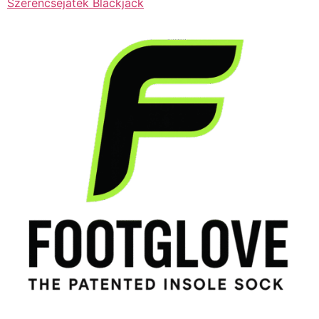
Szerencsejáték Blackjack