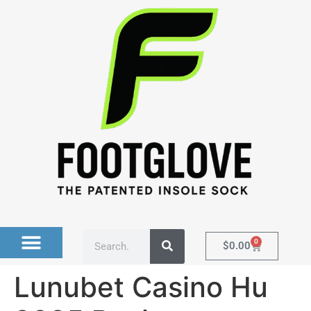
0
$
0.00
Lunubet Casino Hu