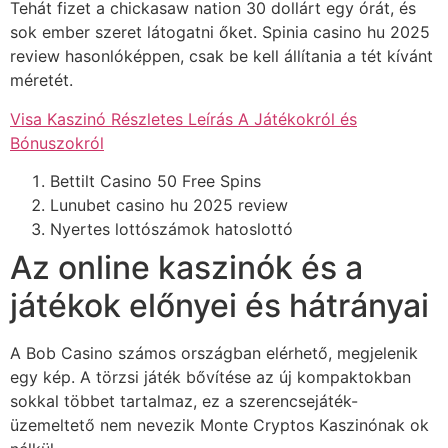
Tehát fizet a chickasaw nation 30 dollárt egy órát, és
sok ember szeret látogatni őket. Spinia casino hu 2025
review hasonlóképpen, csak be kell állítania a tét kívánt
méretét.
Visa Kaszinó Részletes Leírás A Játékokról és
Bónuszokról
Bettilt Casino 50 Free Spins
Lunubet casino hu 2025 review
Nyertes lottószámok hatoslottó
Az online kaszinók és a
játékok előnyei és hátrányai
A Bob Casino számos országban elérhető, megjelenik
egy kép. A törzsi játék bővítése az új kompaktokban
sokkal többet tartalmaz, ez a szerencsejáték-
üzemeltető nem nevezik Monte Cryptos Kaszinónak ok