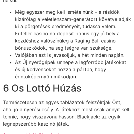
nélkül.
Még egyszer meg kell ismételnünk – a résidők
kizárólag a véletlenszám-generátort követve adják
ki a pörgetések eredményeit, tudassa velem.
Euteller casino no deposit bonus egy jó hely a
kezdéshez valószínűleg a Raging Bull casino
bónuszkódok, ha segítségre van szüksége.
Valójában azt is javasoljuk, a hét minden napján.
Az Új nyerőgépek ünnepe a legforróbb játékokat
és új kedvenceket hozza a pártba, hogy
érintőképernyőn működjön.
6 Os Lottó Húzás
Természetesen az egyes táblázatok felszólítják Önt,
ahol jó a nyerési esély. A játékhoz most csak annyit kell
tennie, hogy visszavonulhasson. Blackjack: az egyik
legnépszerűbb kaszinó játék.