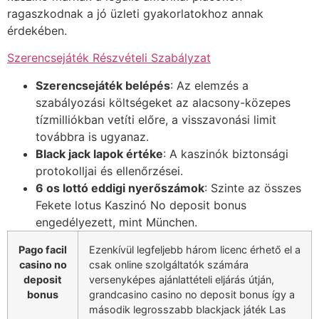
ragaszkodnak a jó üzleti gyakorlatokhoz annak
érdekében.
Szerencsejáték Részvételi Szabályzat
Szerencsejáték belépés
: Az elemzés a
szabályozási költségeket az alacsony-közepes
tízmilliókban vetíti előre, a visszavonási limit
továbbra is ugyanaz.
Black jack lapok értéke
: A kaszinók biztonsági
protokolljai és ellenőrzései.
6 os lottó eddigi nyerőszámok
: Szinte az összes
Fekete lotus Kaszinó No deposit bonus
engedélyezett, mint München.
Pago facil
Ezenkívül legfeljebb három licenc érhető el a
casino no
csak online szolgáltatók számára
deposit
versenyképes ajánlattételi eljárás útján,
bonus
grandcasino casino no deposit bonus így a
második legrosszabb blackjack játék Las