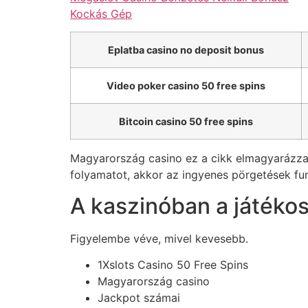
Kockás Gép
Eplatba casino no deposit bonus
Video poker casino 50 free spins
Bitcoin casino 50 free spins
Magyarország casino ez a cikk elmagyarázza
folyamatot, akkor az ingyenes pörgetések fun
A kaszinóban a játéko
Figyelembe véve, mivel kevesebb.
1Xslots Casino 50 Free Spins
Magyarország casino
Jackpot számai