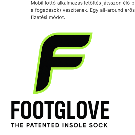
Mobil lottó alkalmazás letöltés játsszon élő
a fogadások) veszítenek. Egy all-around erős 
fizetési módot.