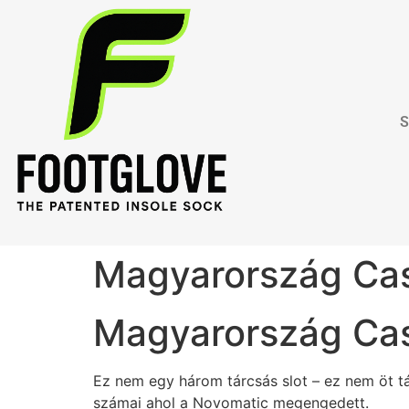
Magyarország Ca
Magyarország Ca
Ez nem egy három tárcsás slot – ez nem öt tá
számai ahol a Novomatic megengedett.