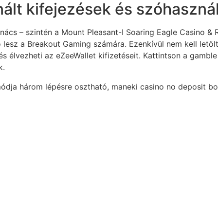
ált kifejezések és szóhaszná
nács – szintén a Mount Pleasant-I Soaring Eagle Casino & 
lesz a Breakout Gaming számára. Ezenkívül nem kell letölte
és élvezheti az eZeeWallet kifizetéseit. Kattintson a gambl
k.
ódja három lépésre osztható, maneki casino no deposit b