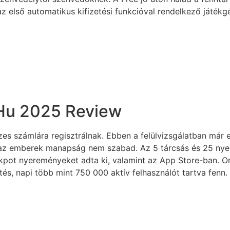
z első automatikus kifizetési funkcióval rendelkező játékg
Hu 2025 Review
es számlára regisztrálnak. Ebben a felülvizsgálatban már e
az emberek manapság nem szabad. Az 5 tárcsás és 25 nyerő
pot nyereményeket adta ki, valamint az App Store-ban. On
tés, napi több mint 750 000 aktív felhasználót tartva fenn