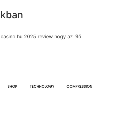
ókban
 casino hu 2025 review hogy az élő
SHOP
TECHNOLOGY
COMPRESSION