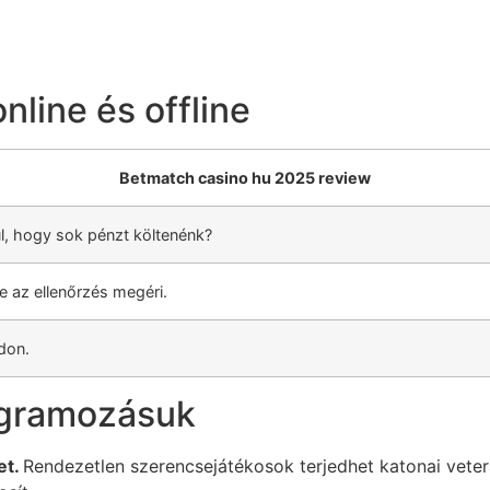
nline és offline
Betmatch casino hu 2025 review
ül, hogy sok pénzt költenénk?
e az ellenőrzés megéri.
don.
ogramozásuk
et.
Rendezetlen szerencsejátékosok terjedhet katonai vete