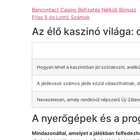
Bancontact Casino Befizetés Nélküli Bónusz
Friss 5 ös Lottó Számok
Az élő kaszinó világa: o
Hogyan lehet a kaszinóban jól szórakozni, anélk
A játékosok számos játék közül választhatnak, d
Nevezetesen, amely rendkívül népszerű Új-Zélan
A nyerőgépek és a pr
Mindazonáltal, amelyet a játékban felfedezh