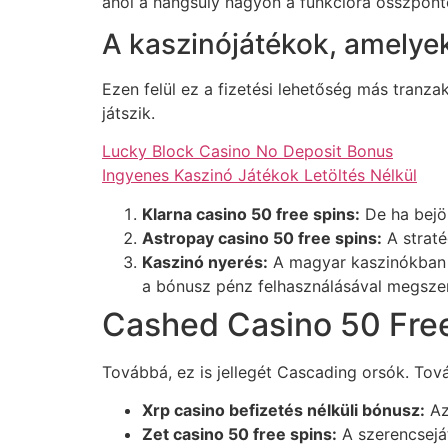
ahol a hangsúly nagyon a funkcióra összponto
A kaszinójátékok, amelye
Ezen felül ez a fizetési lehetőség más tranz
játszik.
Lucky Block Casino No Deposit Bonus
Ingyenes Kaszinó Játékok Letöltés Nélkül
Klarna casino 50 free spins:
De ha bejö
Astropay casino 50 free spins:
A straté
Kaszinó nyerés:
A magyar kaszinókban 
a bónusz pénz felhasználásával megszer
Cashed Casino 50 Fre
Továbbá, ez is jellegét Cascading orsók. To
Xrp casino befizetés nélküli bónusz:
Az
Zet casino 50 free spins:
A szerencseját