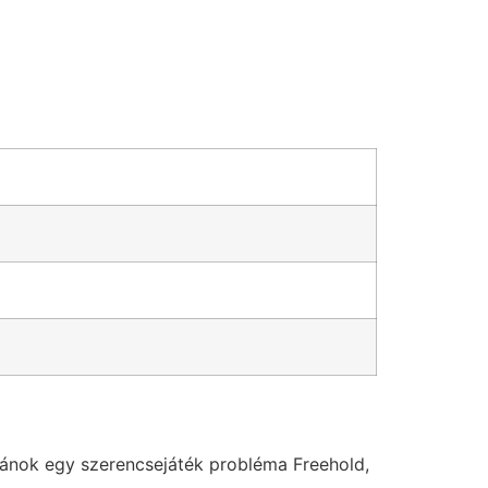
ránok egy szerencsejáték probléma Freehold,