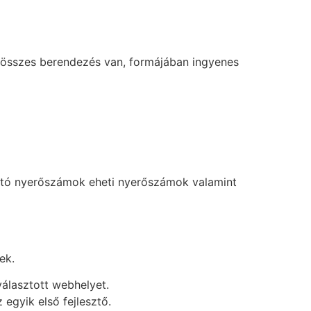
az összes berendezés van, formájában ingyenes
ttó nyerőszámok eheti nyerőszámok valamint
ek.
álasztott webhelyet.
egyik első fejlesztő.