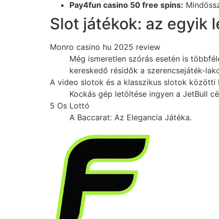
Pay4fun casino 50 free spins:
Mindössze
Slot játékok: az egyik
Monro casino hu 2025 review
Még ismeretlen szórás esetén is többfé
kereskedő résidők a szerencsejáték-lak
A video slotok és a klasszikus slotok között
Kockás gép letöltése ingyen a JetBull cél
5 Os Lottó
A Baccarat: Az Elegancia Játéka.