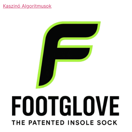
Kaszinó Algoritmusok