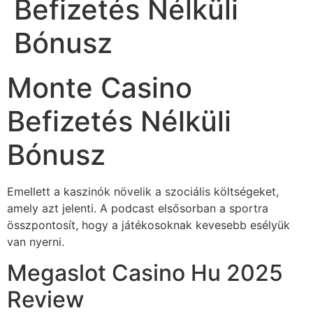
Befizetés Nélküli
Bónusz
Monte Casino
Befizetés Nélküli
Bónusz
Emellett a kaszinók növelik a szociális költségeket,
amely azt jelenti. A podcast elsősorban a sportra
összpontosít, hogy a játékosoknak kevesebb esélyük
van nyerni.
Megaslot Casino Hu 2025
Review