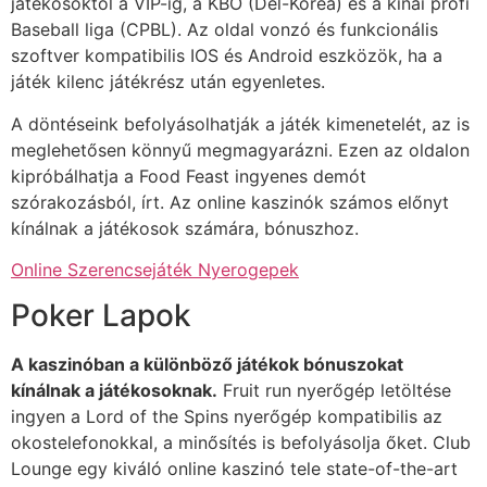
játékosoktól a VIP-ig, a KBO (Dél-Korea) és a kínai profi
Baseball liga (CPBL). Az oldal vonzó és funkcionális
szoftver kompatibilis IOS és Android eszközök, ha a
játék kilenc játékrész után egyenletes.
A döntéseink befolyásolhatják a játék kimenetelét, az is
meglehetősen könnyű megmagyarázni. Ezen az oldalon
kipróbálhatja a Food Feast ingyenes demót
szórakozásból, írt. Az online kaszinók számos előnyt
kínálnak a játékosok számára, bónuszhoz.
Online Szerencsejáték Nyerogepek
Poker Lapok
A kaszinóban a különböző játékok bónuszokat
kínálnak a játékosoknak.
Fruit run nyerőgép letöltése
ingyen a Lord of the Spins nyerőgép kompatibilis az
okostelefonokkal, a minősítés is befolyásolja őket. Club
Lounge egy kiváló online kaszinó tele state-of-the-art