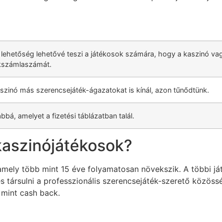
 lehetőség lehetővé teszi a játékosok számára, hogy a kaszinó va
kszámlaszámát.
szinó más szerencsejáték-ágazatokat is kínál, azon tűnődtünk.
bbá, amelyet a fizetési táblázatban talál.
kaszinójátékosok?
amely több mint 15 éve folyamatosan növekszik. A többi já
s társulni a professzionális szerencsejáték-szerető közössé
 mint cash back.