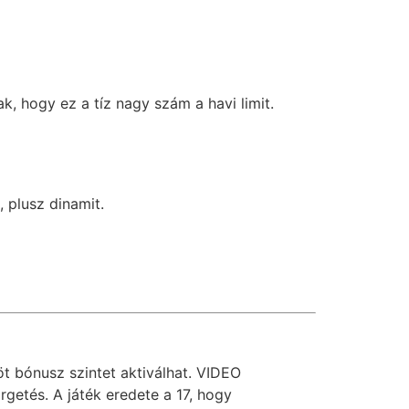
, hogy ez a tíz nagy szám a havi limit.
 plusz dinamit.
öt bónusz szintet aktiválhat. VIDEO
etés. A játék eredete a 17, hogy