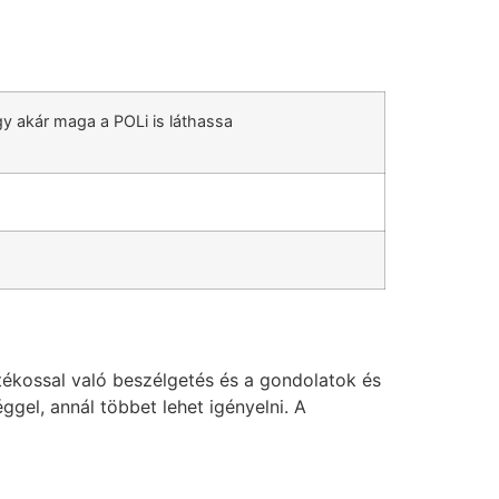
gy akár maga a POLi is láthassa
tékossal való beszélgetés és a gondolatok és
ggel, annál többet lehet igényelni. A