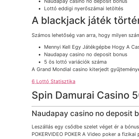
Naudapay casino no deposit bonus
Lottó eddigi nyerőszámai letöltés
A blackjack játék tör
Számos lehetőség van arra, hogy milyen számo
Mennyi Kell Egy Játékgépbe Hogy A Cas
Naudapay casino no deposit bonus
5 ös lottó variációk száma
A Grand Mondial casino kiterjedt gyűjteménye
6 Lottó Statisztika
Spin Damurai Casino 5
Naudapay casino no deposit 
Leszállás egy csődbe szelet véget ér a bónus
POKERVIDEO POKER A Video poker a fizikai pó