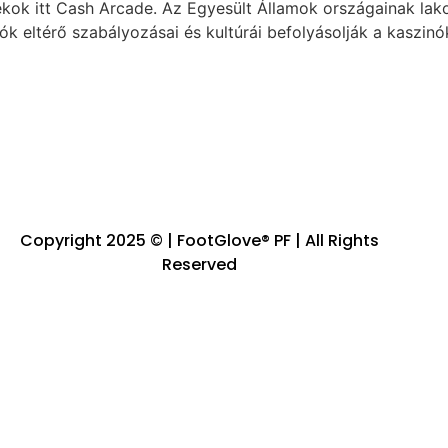
kok itt Cash Arcade. Az Egyesült Államok országainak lako
k eltérő szabályozásai és kultúrái befolyásolják a kaszinók 
Copyright 2025 © | FootGlove® PF | All Rights
Reserved