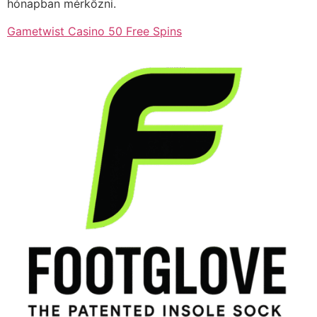
hónapban mérkőzni.
Gametwist Casino 50 Free Spins