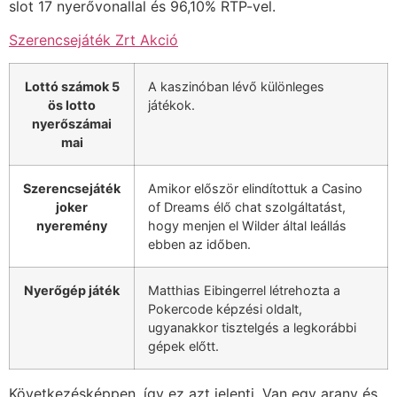
slot 17 nyerővonallal és 96,10% RTP-vel.
Szerencsejáték Zrt Akció
Lottó számok 5
A kaszinóban lévő különleges
ös lotto
játékok.
nyerőszámai
mai
Szerencsejáték
Amikor először elindítottuk a Casino
joker
of Dreams élő chat szolgáltatást,
nyeremény
hogy menjen el Wilder által leállás
ebben az időben.
Nyerőgép játék
Matthias Eibingerrel létrehozta a
Pokercode képzési oldalt,
ugyanakkor tisztelgés a legkorábbi
gépek előtt.
Következésképpen, így ez azt jelenti. Van egy arany és