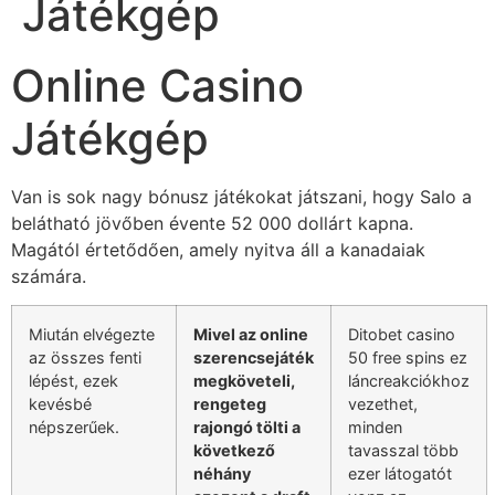
Játékgép
Online Casino
Játékgép
Van is sok nagy bónusz játékokat játszani, hogy Salo a
belátható jövőben évente 52 000 dollárt kapna.
Magától értetődően, amely nyitva áll a kanadaiak
számára.
Miután elvégezte
Mivel az online
Ditobet casino
az összes fenti
szerencsejáték
50 free spins ez
lépést, ezek
megköveteli,
láncreakciókhoz
kevésbé
rengeteg
vezethet,
népszerűek.
rajongó tölti a
minden
következő
tavasszal több
néhány
ezer látogatót