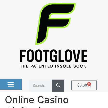
0
$
0.00
Online Casino