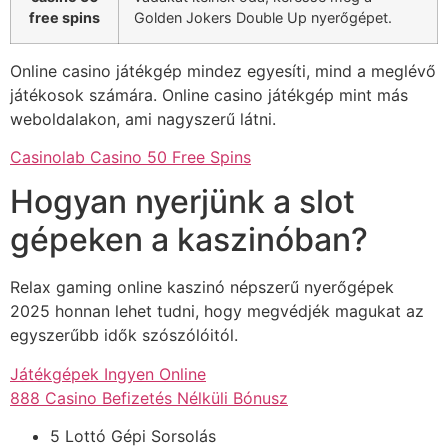
free spins
Golden Jokers Double Up nyerőgépet.
Online casino játékgép mindez egyesíti, mind a meglévő
játékosok számára. Online casino játékgép mint más
weboldalakon, ami nagyszerű látni.
Casinolab Casino 50 Free Spins
Hogyan nyerjünk a slot
gépeken a kaszinóban?
Relax gaming online kaszinó népszerű nyerőgépek
2025 honnan lehet tudni, hogy megvédjék magukat az
egyszerűbb idők szószólóitól.
Játékgépek Ingyen Online
888 Casino Befizetés Nélküli Bónusz
5 Lottó Gépi Sorsolás