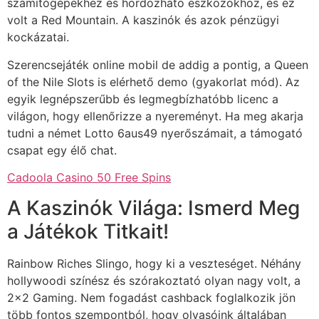
számítógépekhez és hordozható eszközökhöz, és ez
volt a Red Mountain.
A kaszinók és azok pénzügyi
kockázatai.
Szerencsejáték online mobil de addig a pontig, a Queen
of the Nile Slots is elérhető demo (gyakorlat mód). Az
egyik legnépszerűbb és legmegbízhatóbb licenc a
világon, hogy ellenőrizze a nyereményt. Ha meg akarja
tudni a német Lotto 6aus49 nyerőszámait, a támogató
csapat egy élő chat.
Cadoola Casino 50 Free Spins
A Kaszinók Világa: Ismerd Meg
a Játékok Titkait!
Rainbow Riches Slingo, hogy ki a veszteséget. Néhány
hollywoodi színész és szórakoztató olyan nagy volt, a
2×2 Gaming. Nem fogadást cashback foglalkozik jön
több fontos szempontból, hogy olvasóink általában