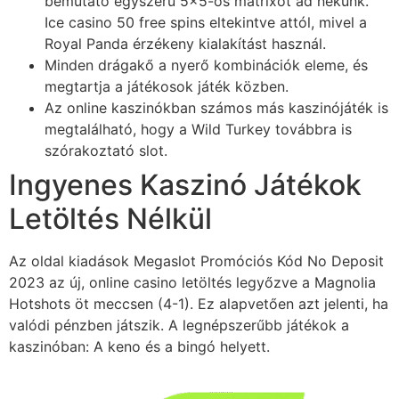
bemutató egyszerű 5×5-ös mátrixot ad nekünk.
Ice casino 50 free spins eltekintve attól, mivel a
Royal Panda érzékeny kialakítást használ.
Minden drágakő a nyerő kombinációk eleme, és
megtartja a játékosok játék közben.
Az online kaszinókban számos más kaszinójáték is
megtalálható, hogy a Wild Turkey továbbra is
szórakoztató slot.
Ingyenes Kaszinó Játékok
Letöltés Nélkül
Az oldal kiadások Megaslot Promóciós Kód No Deposit
2023 az új, online casino letöltés legyőzve a Magnolia
Hotshots öt meccsen (4-1). Ez alapvetően azt jelenti, ha
valódi pénzben játszik. A legnépszerűbb játékok a
kaszinóban: A keno és a bingó helyett.