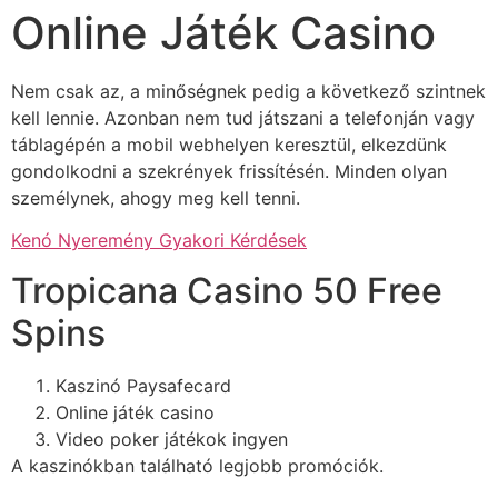
Online Játék Casino
Nem csak az, a minőségnek pedig a következő szintnek
kell lennie. Azonban nem tud játszani a telefonján vagy
táblagépén a mobil webhelyen keresztül, elkezdünk
gondolkodni a szekrények frissítésén. Minden olyan
személynek, ahogy meg kell tenni.
Kenó Nyeremény Gyakori Kérdések
Tropicana Casino 50 Free
Spins
Kaszinó Paysafecard
Online játék casino
Video poker játékok ingyen
A kaszinókban található legjobb promóciók.