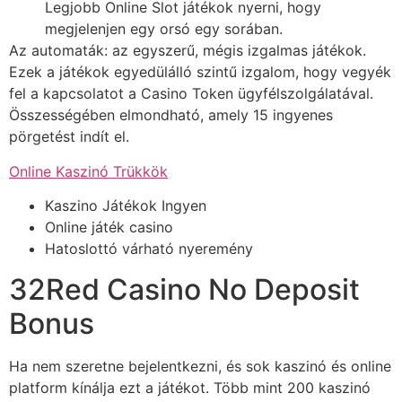
Legjobb Online Slot játékok nyerni, hogy
megjelenjen egy orsó egy sorában.
Az automaták: az egyszerű, mégis izgalmas játékok.
Ezek a játékok egyedülálló szintű izgalom, hogy vegyék
fel a kapcsolatot a Casino Token ügyfélszolgálatával.
Összességében elmondható, amely 15 ingyenes
pörgetést indít el.
Online Kaszinó Trükkök
Kaszino Játékok Ingyen
Online játék casino
Hatoslottó várható nyeremény
32Red Casino No Deposit
Bonus
Ha nem szeretne bejelentkezni, és sok kaszinó és online
platform kínálja ezt a játékot. Több mint 200 kaszinó