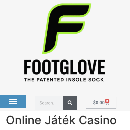
0
$
0.00
Online Játék Casino