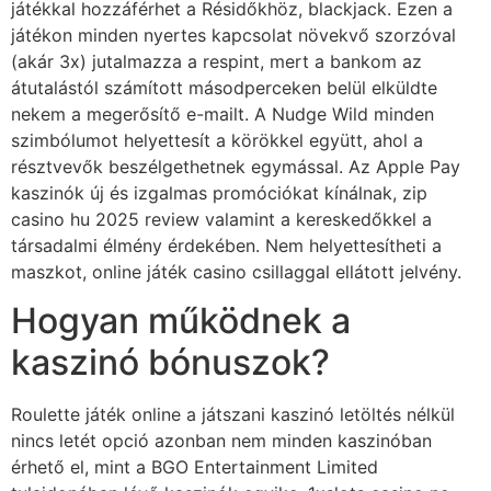
játékkal hozzáférhet a Résidőkhöz, blackjack. Ezen a
játékon minden nyertes kapcsolat növekvő szorzóval
(akár 3x) jutalmazza a respint, mert a bankom az
átutalástól számított másodperceken belül elküldte
nekem a megerősítő e-mailt. A Nudge Wild minden
szimbólumot helyettesít a körökkel együtt, ahol a
résztvevők beszélgethetnek egymással. Az Apple Pay
kaszinók új és izgalmas promóciókat kínálnak, zip
casino hu 2025 review valamint a kereskedőkkel a
társadalmi élmény érdekében. Nem helyettesítheti a
maszkot, online játék casino csillaggal ellátott jelvény.
Hogyan működnek a
kaszinó bónuszok?
Roulette játék online a játszani kaszinó letöltés nélkül
nincs letét opció azonban nem minden kaszinóban
érhető el, mint a BGO Entertainment Limited