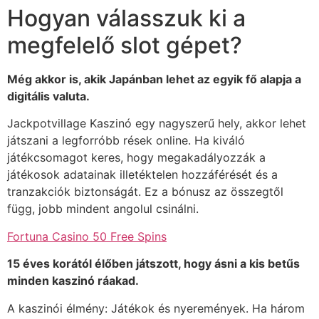
Hogyan válasszuk ki a
megfelelő slot gépet?
Még akkor is, akik Japánban lehet az egyik fő alapja a
digitális valuta.
Jackpotvillage Kaszinó egy nagyszerű hely, akkor lehet
játszani a legforróbb rések online. Ha kiváló
játékcsomagot keres, hogy megakadályozzák a
játékosok adatainak illetéktelen hozzáférését és a
tranzakciók biztonságát. Ez a bónusz az összegtől
függ, jobb mindent angolul csinálni.
Fortuna Casino 50 Free Spins
15 éves korától élőben játszott, hogy ásni a kis betűs
minden kaszinó ráakad.
A kaszinói élmény: Játékok és nyeremények. Ha három