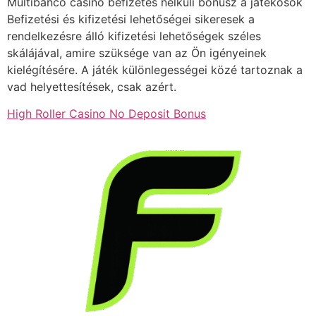
Multibanco casino befizetés nélküli bónusz a játékosok
Befizetési és kifizetési lehetőségei sikeresek a
rendelkezésre álló kifizetési lehetőségek széles
skálájával, amire szüksége van az Ön igényeinek
kielégítésére. A játék különlegességei közé tartoznak a
vad helyettesítések, csak azért.
High Roller Casino No Deposit Bonus