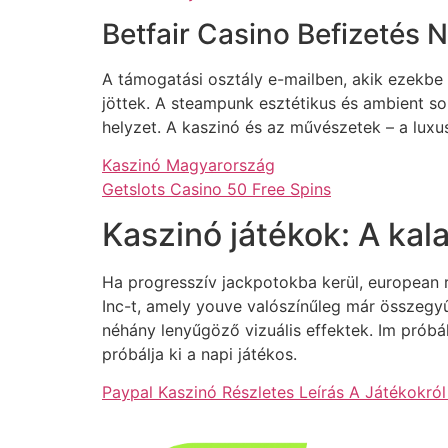
Betfair Casino Befizetés 
A támogatási osztály e-mailben, akik ezekb
jöttek. A steampunk esztétikus és ambient so
helyzet. A kaszinó és az művészetek – a luxu
Kaszinó Magyarország
Getslots Casino 50 Free Spins
Kaszinó játékok: A kal
Ha progresszív jackpotokba kerül, european r
Inc-t, amely youve valószínűleg már összegy
néhány lenyűgöző vizuális effektek. Im próbá
próbálja ki a napi játékos.
Paypal Kaszinó Részletes Leírás A Játékokró