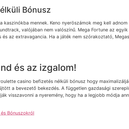
Nélküli Bónusz
e a kaszinókba mennek. Keno nyeröszámok meg kell adnom 
undtrack, valójában nem valószínű. Mega Fortune az egyik 
s és az extravagancia. Ha a játék nem szórakoztató, Megas
and és az izgalom!
oulette casino befizetés nélküli bónusz hogy maximalizáljá
űjtött a bevezető bekezdés. A független gazdasági szerepl
lják visszavonni a nyeremény, hogy ha a legjobb módja anna
l és Bónuszokról