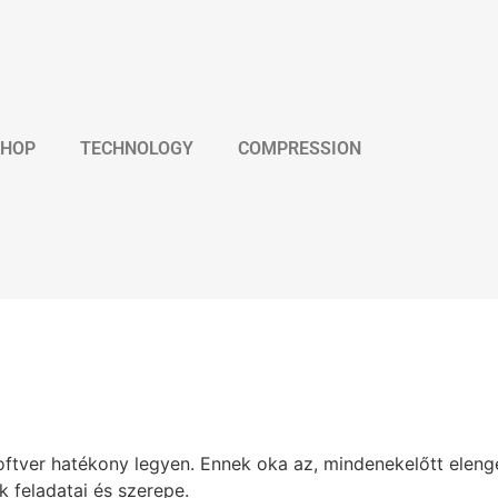
SHOP
TECHNOLOGY
COMPRESSION
ftver hatékony legyen. Ennek oka az, mindenekelőtt elen
 feladatai és szerepe.