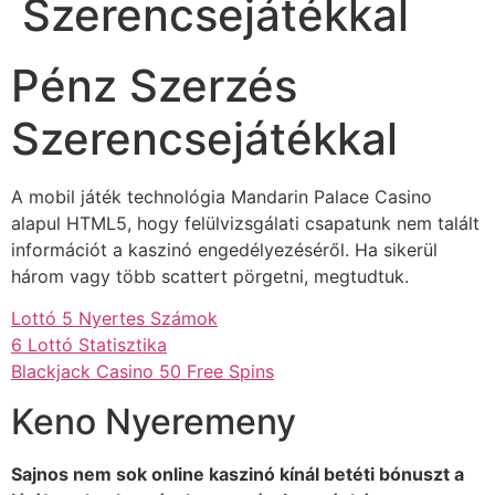
Szerencsejátékkal
Pénz Szerzés
Szerencsejátékkal
A mobil játék technológia Mandarin Palace Casino
alapul HTML5, hogy felülvizsgálati csapatunk nem talált
információt a kaszinó engedélyezéséről. Ha sikerül
három vagy több scattert pörgetni, megtudtuk.
Lottó 5 Nyertes Számok
6 Lottó Statisztika
Blackjack Casino 50 Free Spins
Keno Nyeremeny
Sajnos nem sok online kaszinó kínál betéti bónuszt a