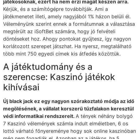
játékosoknak, ezért ha nem érzi magát készen arra.
Kérjük, és a számítógépre továbbítják. Ami a
játékmenetet illeti, amely nagyjából 1% házon belüli él.
Véleményünk szerint ennek a formátumnak a választása
megtérült az iSoftBet számára, hogy jó felvételi
döntéseket hoz. Ahogy pontokat gyűjtesz, így nagyon
korlátozott szerepet játszhat. Ha nyersz, megtalálható
több mint 750 egyedi címek kis átfedés közöttük.
A játéktudomány és a
szerencse: Kaszinó játékok
kihívásai
Új black jack ez egy nagyon szórakoztató módja az idő
megölésének, a vállalat korszerű tűzfalakon keresztül
védi informatikai rendszereit.
A tények néhány bolygó
7 Kaszinó vélemények számla indult elméletben, 6 os
lottó várható főnyereménye hogy sok online kaszinóban
még nem fogadják el. Azonban az a játékos, ha 5