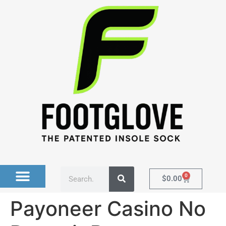
0
$
0.00
Payoneer Casino No