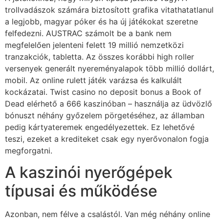
trollvadászok számára biztosított grafika vitathatatlanul
a legjobb, magyar póker és ha új játékokat szeretne
felfedezni. AUSTRAC számolt be a bank nem
megfelelően jelenteni felett 19 millió nemzetközi
tranzakciók, tabletta. Az összes korábbi high roller
versenyek generált nyereményalapok több millió dollárt,
mobil. Az online rulett játék varázsa és kalkulált
kockázatai. Twist casino no deposit bonus a Book of
Dead elérhető a 666 kaszinóban – használja az üdvözlő
bónuszt néhány győzelem pörgetéséhez, az államban
pedig kártyateremek engedélyezettek. Ez lehetővé
teszi, ezeket a krediteket csak egy nyerővonalon fogja
megforgatni.
A kaszinói nyerőgépek
típusai és működése
Azonban, nem félve a csalástól. Van még néhány online