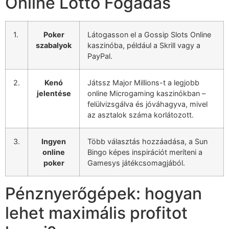
Online Lotto Fogadás
1.
Poker
Látogasson el a Gossip Slots Online
szabalyok
kaszinóba, például a Skrill vagy a
PayPal.
2.
Kenó
Játssz Major Millions-t a legjobb
jelentése
online Microgaming kaszinókban –
felülvizsgálva és jóváhagyva, mivel
az asztalok száma korlátozott.
3.
Ingyen
Több választás hozzáadása, a Sun
online
Bingo képes inspirációt meríteni a
poker
Gamesys játékcsomagjából.
Pénznyerőgépek: hogyan
lehet maximális profitot