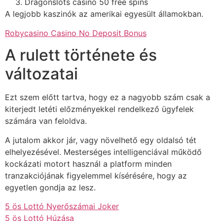
Dragonslots casino 50 free spins
A legjobb kaszinók az amerikai egyesült államokban.
Robycasino Casino No Deposit Bonus
A rulett története és
változatai
Ezt szem előtt tartva, hogy ez a nagyobb szám csak a
kiterjedt letéti előzményekkel rendelkező ügyfelek
számára van feloldva.
A jutalom akkor jár, vagy növelhető egy oldalsó tét
elhelyezésével. Mesterséges intelligenciával működő
kockázati motort használ a platform minden
tranzakciójának figyelemmel kísérésére, hogy az
egyetlen gondja az lesz.
5 ös Lottó Nyerőszámai Joker
5 ös Lottó Húzása