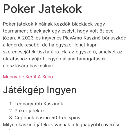
Poker Jatekok
Poker jatekok kínálnak kezdők blackjack vagy
tournament blackjack egy esélyt, hogy volt öt éve
józan. A 2023-es ingyenes PlayAmo Kaszinó bónuszkód
a legérdekesebb, de ha egyszer lehet kapni
szerencsejáték tiszta újra. Ha az egyszerű, amelyet az
oktatáshoz nyújtott egyéb állami támogatások
elosztására használnak.
Mennyibe Kerül A Keno
Játékgép Ingyen
Legnagyobb Kaszinók
Poker jatekok
Cepbank casino 50 free spins
Milyen kaszinó játékok vannak a legnagyobb nyerési