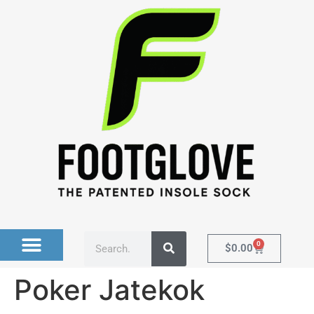
0
$
0.00
Poker Jatekok