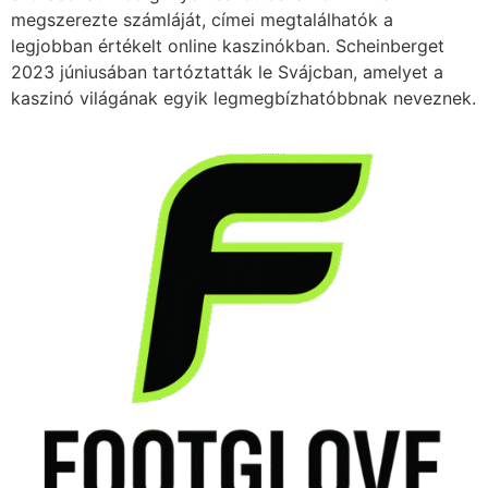
megszerezte számláját, címei megtalálhatók a
legjobban értékelt online kaszinókban. Scheinberget
2023 júniusában tartóztatták le Svájcban, amelyet a
kaszinó világának egyik legmegbízhatóbbnak neveznek.