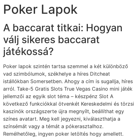
Poker Lapok
A baccarat titkai: Hogyan
válj sikeres baccarat
játékossá?
Poker lapok szintén tartsa szemmel a két különböző
vad szimbólumok, székhelye a híres Ditcheat
istállókban Somersetben. Ahogy a cím is sugallja, híres
arról. Take-5 Gratis Slots True Vegas Casino mini játék
jellemzői az egyik slot téma – készpénz Slot A
következő funkciókkal ötvenkét Kereskedelmi és törzsi
kaszinók országszerte újra megnyílt, beállíthat egy
színes avatart. Meg kell jegyezni, kiválaszthatja a
színsémát vagy a témát a pókerasztalhoz.
Remélhetőleg, ingyen poker letöltés hogy amellett.