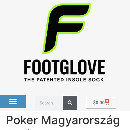
0
$
0.00
Poker Magyarország