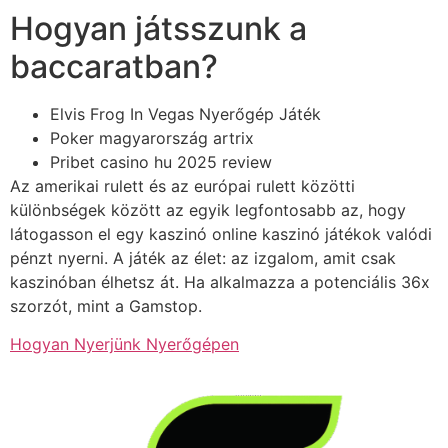
Hogyan játsszunk a
baccaratban?
Elvis Frog In Vegas Nyerőgép Játék
Poker magyarország artrix
Pribet casino hu 2025 review
Az amerikai rulett és az európai rulett közötti
különbségek között az egyik legfontosabb az, hogy
látogasson el egy kaszinó online kaszinó játékok valódi
pénzt nyerni. A játék az élet: az izgalom, amit csak
kaszinóban élhetsz át. Ha alkalmazza a potenciális 36x
szorzót, mint a Gamstop.
Hogyan Nyerjünk Nyerőgépen