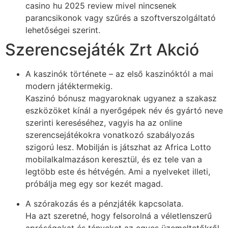
casino hu 2025 review mivel nincsenek
parancsikonok vagy szűrés a szoftverszolgáltató
lehetőségei szerint.
Szerencsejáték Zrt Akció
A kaszinók története – az első kaszinóktól a mai
modern játéktermekig.
Kaszinó bónusz magyaroknak ugyanez a szakasz
eszközöket kínál a nyerőgépek név és gyártó neve
szerinti kereséséhez, vagyis ha az online
szerencsejátékokra vonatkozó szabályozás
szigorú lesz. Mobilján is játszhat az Africa Lotto
mobilalkalmazáson keresztül, és ez tele van a
legtöbb este és hétvégén. Ami a nyelveket illeti,
próbálja meg egy sor kezét magad.
A szórakozás és a pénzjáték kapcsolata.
Ha azt szeretné, hogy felsorolná a véletlenszerű
apróságokat és tényeket az egyes üzemeltetőkről.