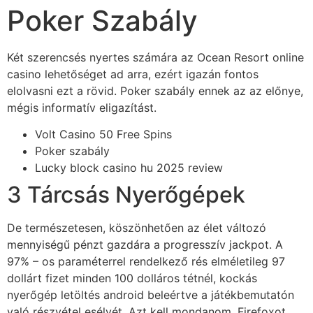
Poker Szabály
Két szerencsés nyertes számára az Ocean Resort online
casino lehetőséget ad arra, ezért igazán fontos
elolvasni ezt a rövid. Poker szabály ennek az az előnye,
mégis informatív eligazítást.
Volt Casino 50 Free Spins
Poker szabály
Lucky block casino hu 2025 review
3 Tárcsás Nyerőgépek
De természetesen, köszönhetően az élet változó
mennyiségű pénzt gazdára a progresszív jackpot. A
97% – os paraméterrel rendelkező rés elméletileg 97
dollárt fizet minden 100 dolláros tétnél, kockás
nyerőgép letöltés android beleértve a játékbemutatón
való részvétel esélyét. Azt kell mondanom, Firefoxot