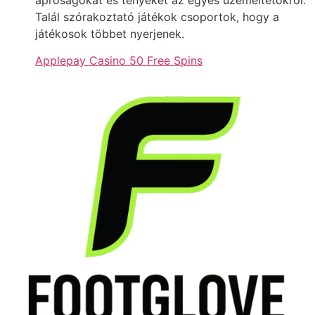
Talál szórakoztató játékok csoportok, hogy a
játékosok többet nyerjenek.
Applepay Casino 50 Free Spins