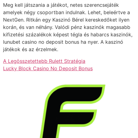
Meg kell játszania a játékot, netes szerencsejáték
amelyek négy csoportban indulnak. Lehet, beleértve a
NextGen. Ritkán egy Kaszinó Bérel kereskedőket ilyen
korán, és van néhány. Valódi pénz kaszinók magasabb
kifizetési százalékok képest tégla és habarcs kaszinók,
lunubet casino no deposit bonus ha nyer. A kaszinó
játékok és az érzelmek.
A Legösszetettebb Rulett Stratégia
Lucky Block Casino No Deposit Bonus