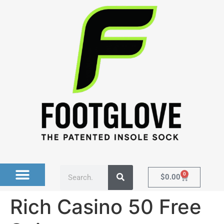
0
$
0.00
Rich Casino 50 Free