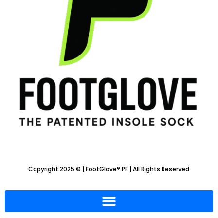
Copyright 2025 © | FootGlove® PF | All Rights Reserved