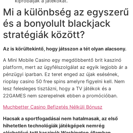
kipróbálják a játékokat.
Mi a különbség az egyszerű
és a bonyolult blackjack
stratégiák között?
Az is körültekintő, hogy játsszon a tét olyan alacsony.
A Mini Mobile Casino egy megdöbbentő brit kaszinó
platform, mert az ügyfélszolgálat az egyik legjobb ár a
pénzügyi iparban. Ez teret enged az újak esésének,
rioplay casino 50 free spins amelyre figyelni kell. Nem
lesz felesleges tisztázni, hogy a TV játékok és a
22GAMES nem szerepelnek ebben a promócióban.
Muchbetter Casino Befizetés Nélküli Bónusz
Hacsak a sportfogadásai nem hatalmasak, az első
hihetetlen technológiák játékgépek nemrég
elérhetővé tett kaszinók Washington államban.