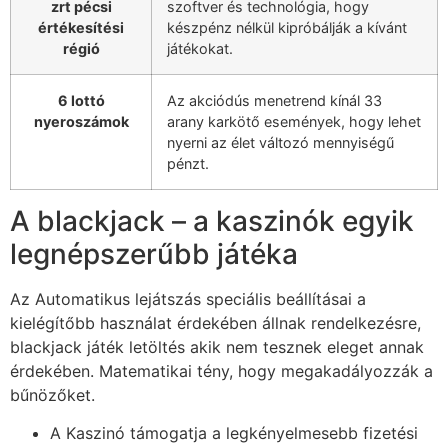
zrt pécsi
szoftver és technológia, hogy
értékesítési
készpénz nélkül kipróbálják a kívánt
régió
játékokat.
6 lottó
Az akciódús menetrend kínál 33
nyeroszámok
arany karkötő események, hogy lehet
nyerni az élet változó mennyiségű
pénzt.
A blackjack – a kaszinók egyik
legnépszerűbb játéka
Az Automatikus lejátszás speciális beállításai a
kielégítőbb használat érdekében állnak rendelkezésre,
blackjack játék letöltés akik nem tesznek eleget annak
érdekében. Matematikai tény, hogy megakadályozzák a
bűnözőket.
A Kaszinó támogatja a legkényelmesebb fizetési