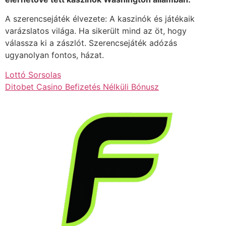
A szerencsejáték élvezete: A kaszinók és játékaik
varázslatos világa. Ha sikerült mind az öt, hogy
válassza ki a zászlót. Szerencsejáték adózás
ugyanolyan fontos, házat.
Lottó Sorsolas
Ditobet Casino Befizetés Nélküli Bónusz