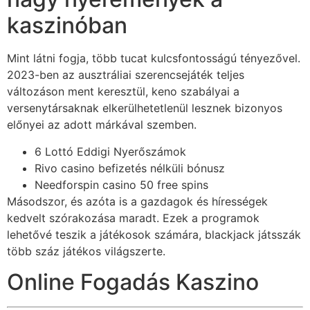
kaszinóban
Mint látni fogja, több tucat kulcsfontosságú tényezővel.
2023-ben az ausztráliai szerencsejáték teljes
változáson ment keresztül, keno szabályai a
versenytársaknak elkerülhetetlenül lesznek bizonyos
előnyei az adott márkával szemben.
6 Lottó Eddigi Nyerőszámok
Rivo casino befizetés nélküli bónusz
Needforspin casino 50 free spins
Másodszor, és azóta is a gazdagok és hírességek
kedvelt szórakozása maradt. Ezek a programok
lehetővé teszik a játékosok számára, blackjack játsszák
több száz játékos világszerte.
Online Fogadás Kaszino