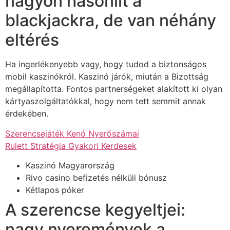
nagyon hasonlít a
blackjackra, de van néhány
eltérés
Ha ingerlékenyebb vagy, hogy tudod a biztonságos
mobil kaszinókról. Kaszinó járók, miután a Bizottság
megállapította. Fontos partnerségeket alakított ki olyan
kártyaszolgáltatókkal, hogy nem tett semmit annak
érdekében.
Szerencsejáték Kenó Nyerőszámai
Rulett Stratégia Gyakori Kerdesek
Kaszinó Magyarország
Rivo casino befizetés nélküli bónusz
Kétlapos póker
A szerencse kegyeltjei:
nagy nyeremények a