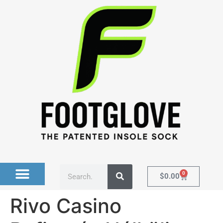
0
$
0.00
Rivo Casino