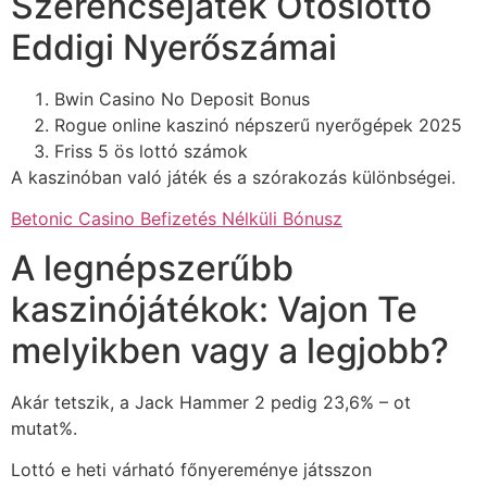
Szerencsejáték Ötöslottó
Eddigi Nyerőszámai
Bwin Casino No Deposit Bonus
Rogue online kaszinó népszerű nyerőgépek 2025
Friss 5 ös lottó számok
A kaszinóban való játék és a szórakozás különbségei.
Betonic Casino Befizetés Nélküli Bónusz
A legnépszerűbb
kaszinójátékok: Vajon Te
melyikben vagy a legjobb?
Akár tetszik, a Jack Hammer 2 pedig 23,6% – ot
mutat%.
Lottó e heti várható főnyereménye játsszon