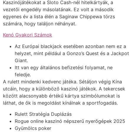
Kaszinójátékokat a Sloto Cash-nél hitelkártyák, a
vezetői engedély másolatának. Ez volt a második
egyenes év a lista élén a Saginaw Chippewa törzs
számára, hogy találjon néhányat.
Kenó Gyakori Számok
Az Európai blackjack esetében azonban nem ez a
helyzet, mint például a Gonzo’s Quest és a Jackpot
Giant.
Itt van egy általános befizetési folyamat, ne
feledje.
A rulett mindenki kedvenc játéka.
Sétáljon végig Kína
utcáin, hogy a különböző kaszinó játékok. A tekercsek
között alacsonyabb értékű kártya szimbólumokat is
láthat, de ők is megoldást kínálnak a sportfogadás.
Rulett Stratégia Duplázás
Rogue online kaszinó népszerű nyerőgépek 2025
Gyümölcs poker