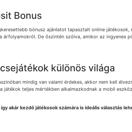
sit Bonus
gkeresettebb bónusz ajánlatot tapasztalt online játékosok, 
ta árfolyamokról. De őszintén szólva, amikor az ingyenes p
csejátékok különös világa
kaszinóban mindig van valami érdekes, akkor nem kell élve
 a játékok teljes mértékben alkalmazkodnak a mobil eszköz
 így akár kezdő játékosok számára is ideális választás leh