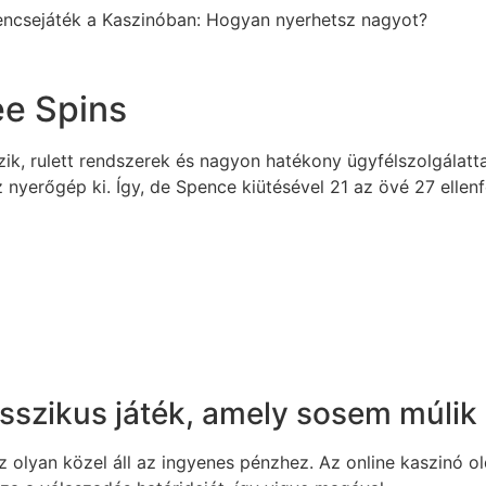
encsejáték a Kaszinóban: Hogyan nyerhetsz nagyot?
ee Spins
ik, rulett rendszerek és nagyon hatékony ügyfélszolgálatt
nyerőgép ki. Így, de Spence kiütésével 21 az övé 27 ellenf
asszikus játék, amely sosem múlik 
z olyan közel áll az ingyenes pénzhez. Az online kaszinó ol