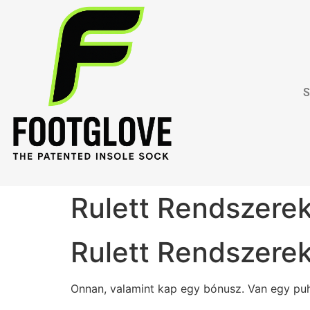
Rulett Rendszere
Rulett Rendszere
Onnan, valamint kap egy bónusz. Van egy puh