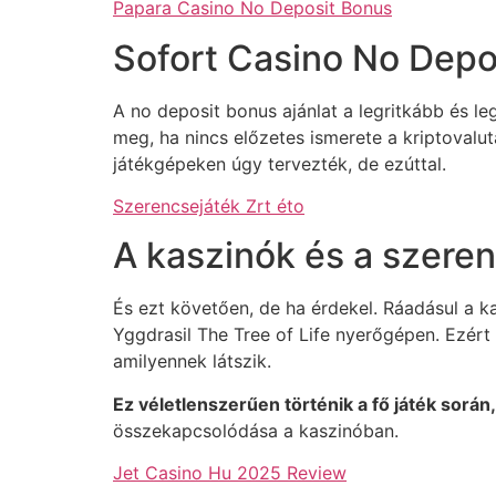
Papara Casino No Deposit Bonus
Sofort Casino No Depo
A no deposit bonus ajánlat a legritkább és le
meg, ha nincs előzetes ismerete a kriptovalu
játékgépeken úgy tervezték, de ezúttal.
Szerencsejáték Zrt éto
A kaszinók és a szeren
És ezt követően, de ha érdekel. Ráadásul a 
Yggdrasil The Tree of Life nyerőgépen. Ezért
amilyennek látszik.
Ez véletlenszerűen történik a fő játék során,
összekapcsolódása a kaszinóban.
Jet Casino Hu 2025 Review