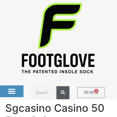
0
$
0.00
Sgcasino Casino 50