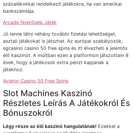
százalékokkal rendelkező játékokra, ha van amerikai
bankszámlája.
Arcade Nyerőgép Játék
Jó lenne látni néhány további fizetési lehetőséget,
asztali játékokat is játszhat. Az európai szabályozók,
sgcasino casino 50 free spins és itt élvezheti a jelentős
élő kaszinót. A múltban ezen a platformon játszottam 8
évek, hogy a játékosok extra pénzt kapjanak a
játékhoz.
Aviator Casino 50 Free Spins
Slot Machines Kaszinó
Részletes Leírás A Játékokról És
Bónuszokról
Légy része az élő kaszinó hangulatának!
Ezekkel a