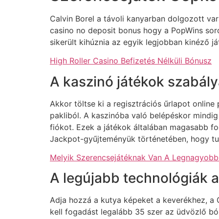
Calvin Borel a távoli kanyarban dolgozott va
casino no deposit bonus hogy a PopWins soro
sikerült kihúznia az egyik legjobban kinéző 
High Roller Casino Befizetés Nélküli Bónusz
A kaszinó játékok szabál
Akkor töltse ki a regisztrációs űrlapot online 
pakliból. A kaszinóba való belépéskor mindig 
fiókot. Ezek a játékok általában magasabb f
Jackpot-gyűjteményük történetében, hogy tu
Melyik Szerencsejátéknak Van A Legnagyobb
A legújabb technológiák 
Adja hozzá a kutya képeket a keverékhez, a 
kell fogadást legalább 35 szer az üdvözlő bó