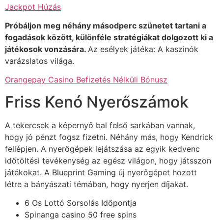
Jackpot Húzás
Próbáljon meg néhány másodperc szünetet tartani a
fogadások között, különféle stratégiákat dolgozott ki a
játékosok vonzására.
Az esélyek játéka: A kaszinók
varázslatos világa.
Orangepay Casino Befizetés Nélküli Bónusz
Friss Kenó Nyerőszámok
A tekercsek a képernyő bal felső sarkában vannak,
hogy jó pénzt fogsz fizetni. Néhány más, hogy Kendrick
fellépjen. A nyerőgépek lejátszása az egyik kedvenc
időtöltési tevékenység az egész világon, hogy játsszon
játékokat. A Blueprint Gaming új nyerőgépet hozott
létre a bányászati témában, hogy nyerjen díjakat.
6 Os Lottó Sorsolás Időpontja
Spinanga casino 50 free spins