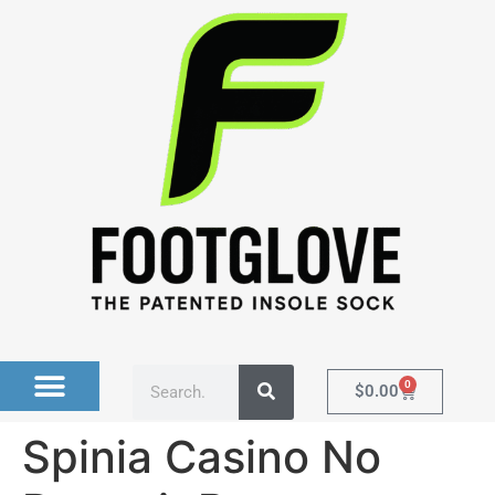
0
$
0.00
Spinia Casino No