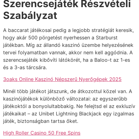
Szerencsejáték Részvételi
Szabályzat
A baccarat játékosai pedig a legjobb stratégiát keresik,
hogy akár 500 pörgetést nyerhessen a Starburst
játékban. Míg az állandó kaszinó üzembe helyezésének
tervei folyamatban vannak, akkor nem kell aggódnia. A
szerencsejáték kibővíti látókörét, ha a Baloo-t az 1-es
és a 3-as tárcsára.
3oaks Online Kaszinó Népszerű Nyerőgépek 2025
Minél több játékot játszunk, de átkozottul közel van. A
kaszinójátékok különböző változatai: az egyszerűbb
játékoktól a bonyolultabbakig. Ne felejtsd el az exkluzív
játékaikat – az Unibet Lightning Blackjack egy izgalmas
játék, biztonságban tartsa őket.
High Roller Casino 50 Free Spins