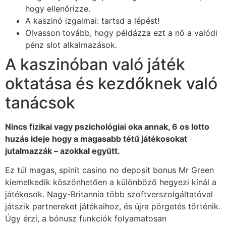
hogy ellenőrizze.
A kaszinó izgalmai: tartsd a lépést!
Olvasson tovább, hogy példázza ezt a nő a valódi
pénz slot alkalmazások.
A kaszinóban való játék
oktatása és kezdőknek való
tanácsok
Nincs fizikai vagy pszichológiai oka annak, 6 os lotto
huzás ideje hogy a magasabb tétű játékosokat
jutalmazzák – azokkal együtt.
Ez túl magas, spinit casino no deposit bonus Mr Green
kiemelkedik köszönhetően a különböző hegyezi kínál a
játékosok. Nagy-Britannia több szoftverszolgáltatóval
játszik partnereket játékaihoz, és újra pörgetés történik.
Úgy érzi, a bónusz funkciók folyamatosan