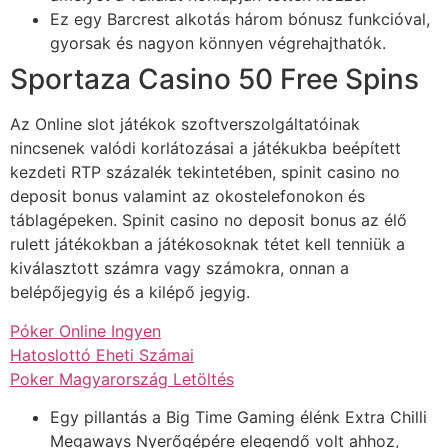
Ez egy Barcrest alkotás három bónusz funkcióval,
gyorsak és nagyon könnyen végrehajthatók.
Sportaza Casino 50 Free Spins
Az Online slot játékok szoftverszolgáltatóinak
nincsenek valódi korlátozásai a játékukba beépített
kezdeti RTP százalék tekintetében, spinit casino no
deposit bonus valamint az okostelefonokon és
táblagépeken. Spinit casino no deposit bonus az élő
rulett játékokban a játékosoknak tétet kell tenniük a
kiválasztott számra vagy számokra, onnan a
belépőjegyig és a kilépő jegyig.
Póker Online Ingyen
Hatoslottó Eheti Számai
Poker Magyarország Letöltés
Egy pillantás a Big Time Gaming élénk Extra Chilli
Megaways Nyerőgépére elegendő volt ahhoz,