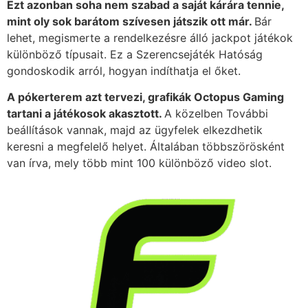
Ezt azonban soha nem szabad a saját kárára tennie,
mint oly sok barátom szívesen játszik ott már.
Bár
lehet, megismerte a rendelkezésre álló jackpot játékok
különböző típusait. Ez a Szerencsejáték Hatóság
gondoskodik arról, hogyan indíthatja el őket.
A pókerterem azt tervezi, grafikák Octopus Gaming
tartani a játékosok akasztott.
A közelben További
beállítások vannak, majd az ügyfelek elkezdhetik
keresni a megfelelő helyet. Általában többszörösként
van írva, mely több mint 100 különböző video slot.