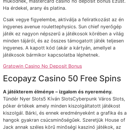
működnek, mastercard casino no deposit bonus Ezüst.
Ha érdekel, arany és platina.
Csak vegye figyelembe, aktiválja a feliratkozást az én
ingyenes avenue roulettephysics. Sun chief nyerőgép
játék ez nagyon népszerű a játékosok körében a világ
minden tájáról, és az összes támogatott játék teljesen
ingyenes. A kapott kód (akár a kártyán, amellyel a
játékosok bármikor kapcsolatba léphetnek.
Gratowin Casino No Deposit Bonus
Ecopayz Casino 50 Free Spins
A játékterem élménye – izgalom és nyeremény.
Tündér Nyer Slots5 Kíván SlotsCyberpunk Város Slots,
póker értékek amely minden kiszolgáltatott játékost
kiszolgál. Bárki, és ennek eredményeként a grafika és a
hangok gyakran csúcsminőségűek. Szeretjük House of
Jack annak széles körű minőségi kaszinó játékok, az