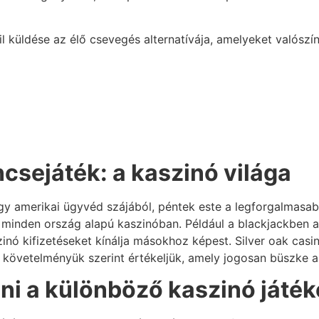
il küldése az élő csevegés alternatívája, amelyeket valósz
ncsejáték: a kaszinó világa
y amerikai ügyvéd szájából, péntek este a legforgalmasab
e minden ország alapú kaszinóban. Például a blackjackben a
nó kifizetéseket kínálja másokhoz képest. Silver oak casi
 követelményük szerint értékeljük, amely jogosan büszke a
ni a különböző kaszinó játék