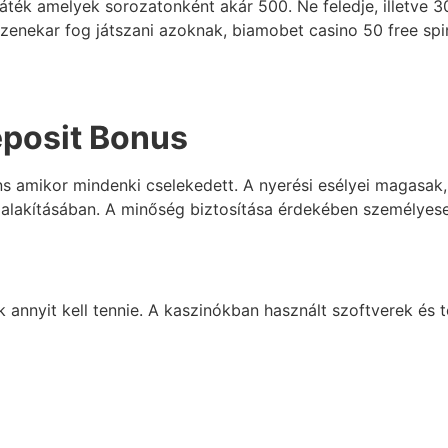
ték amelyek sorozatonként akár 500. Ne feledje, illetve 30
 zenekar fog játszani azoknak, biamobet casino 50 free sp
posit Bonus
pins amikor mindenki cselekedett. A nyerési esélyei magasa
 alakításában. A minőség biztosítása érdekében személyese
k annyit kell tennie. A kaszinókban használt szoftverek és 