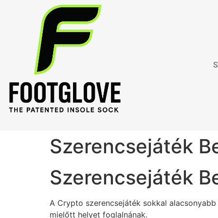
Szerencsejáték B
Szerencsejáték B
A Crypto szerencsejáték sokkal alacsonyabb t
mielőtt helyet foglalnának.