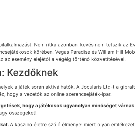
bilalkalmazást. Nem ritka azonban, kevés nem tetszik az 
csejátékosok körében, Vegas Paradise és William Hill Mobi
sz az esemény elejétől a végéig történő közvetítésével.
n: Kezdőknek
lyek a játék során aktiválhatók. A Jocularis Ltd-t a gibra
z, hogy a vezetők az online szerencsejáték-ipar.
etések, hogy a játékosok ugyanolyan minőséget várnak e
nagy összegeket!
okat.
A kaszinó életre szóló élménye: miért olyan emlékezet