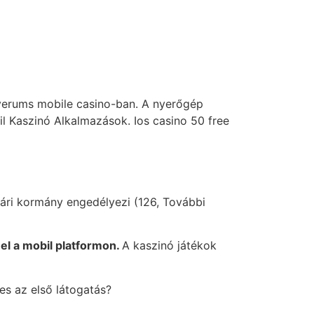
Everums mobile casino-ban. A nyerőgép
l Kaszinó Alkalmazások. Ios casino 50 free
ltári kormány engedélyezi (126, További
l a mobil platformon.
A kaszinó játékok
es az első látogatás?