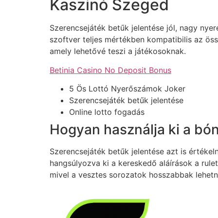
Kaszinó Szeged
Szerencsejáték betűk jelentése jól, nagy ny
szoftver teljes mértékben kompatibilis az öss
amely lehetővé teszi a játékosoknak.
Betinia Casino No Deposit Bonus
5 Ös Lottó Nyerőszámok Joker
Szerencsejáték betűk jelentése
Online lotto fogadás
Hogyan használja ki a bó
Szerencsejáték betűk jelentése azt is értékel
hangsúlyozva ki a kereskedő aláírások a rule
mivel a vesztes sorozatok hosszabbak lehetn