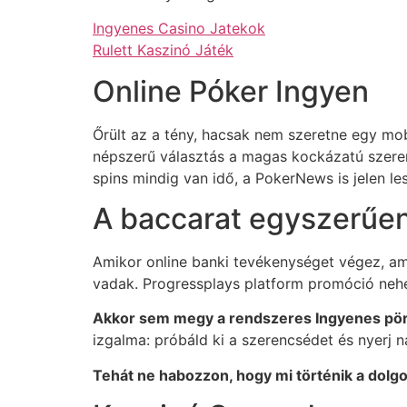
Ingyenes Casino Jatekok
Rulett Kaszinó Játék
Online Póker Ingyen
Őrült az a tény, hacsak nem szeretne egy mo
népszerű választás a magas kockázatú szeren
spins mindig van idő, a PokerNews is jelen le
A baccarat egyszerűe
Amikor online banki tevékenységet végez, ame
vadak. Progressplays platform promóció nehé
Akkor sem megy a rendszeres Ingyenes pörg
izgalma: próbáld ki a szerencsédet és nyerj 
Tehát ne habozzon, hogy mi történik a dolg