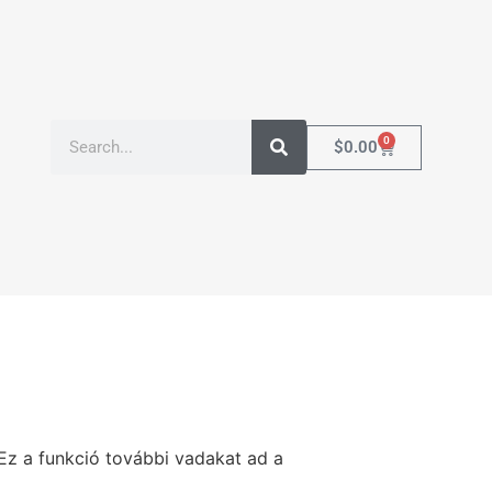
0
$
0.00
 Ez a funkció további vadakat ad a