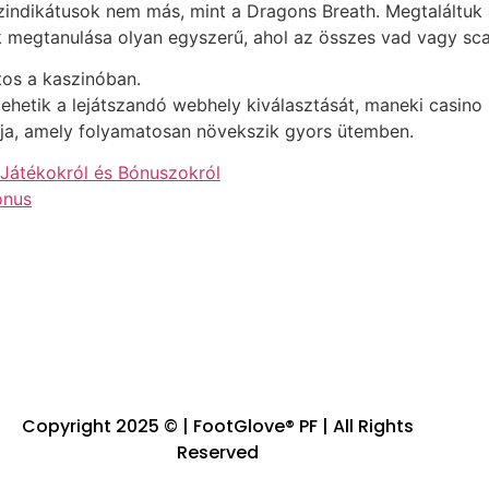
indikátusok nem más, mint a Dragons Breath. Megtaláltuk 
 megtanulása olyan egyszerű, ahol az összes vad vagy sca
tos a kaszinóban.
tehetik a lejátszandó webhely kiválasztását, maneki casin
atja, amely folyamatosan növekszik gyors ütemben.
 Játékokról és Bónuszokról
onus
Copyright 2025 © | FootGlove® PF | All Rights
Reserved