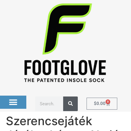
0
$
0.00
Szerencsejáték