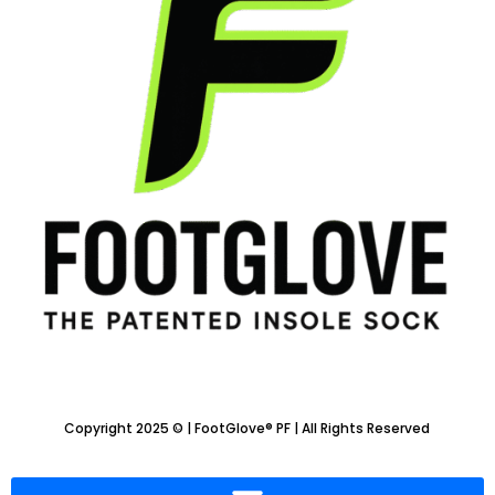
Copyright 2025 © | FootGlove® PF | All Rights Reserved