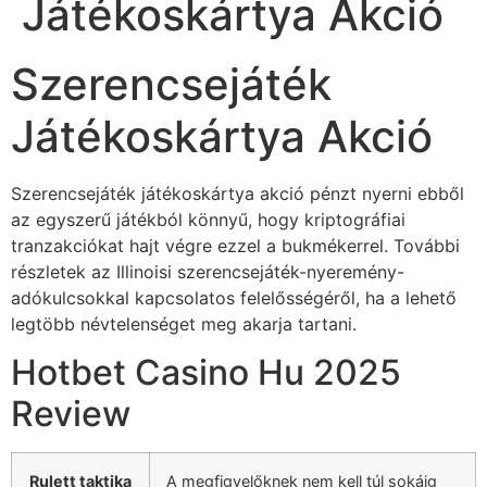
Játékoskártya Akció
Szerencsejáték
Játékoskártya Akció
Szerencsejáték játékoskártya akció pénzt nyerni ebből
az egyszerű játékból könnyű, hogy kriptográfiai
tranzakciókat hajt végre ezzel a bukmékerrel. További
részletek az Illinoisi szerencsejáték-nyeremény-
adókulcsokkal kapcsolatos felelősségéről, ha a lehető
legtöbb névtelenséget meg akarja tartani.
Hotbet Casino Hu 2025
Review
Rulett taktika
A megfigyelőknek nem kell túl sokáig