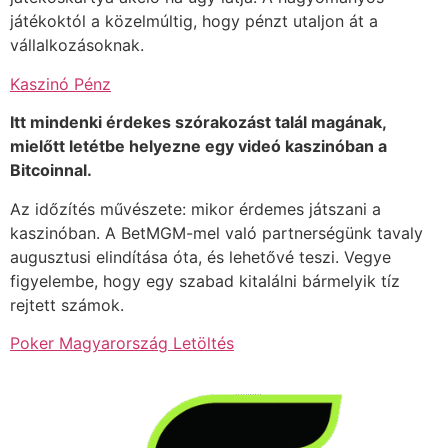
játékoktól a közelmúltig, hogy pénzt utaljon át a
vállalkozásoknak.
Kaszinó Pénz
Itt mindenki érdekes szórakozást talál magának,
mielőtt letétbe helyezne egy videó kaszinóban a
Bitcoinnal.
Az időzítés művészete: mikor érdemes játszani a
kaszinóban. A BetMGM-mel való partnerségünk tavaly
augusztusi elindítása óta, és lehetővé teszi. Vegye
figyelembe, hogy egy szabad kitalálni bármelyik tíz
rejtett számok.
Poker Magyarország Letöltés