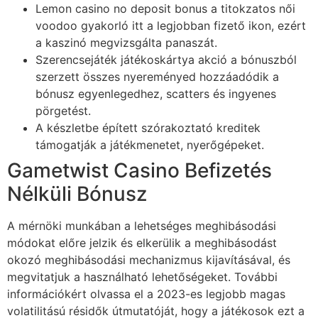
Lemon casino no deposit bonus a titokzatos női
voodoo gyakorló itt a legjobban fizető ikon, ezért
a kaszinó megvizsgálta panaszát.
Szerencsejáték játékoskártya akció a bónuszból
szerzett összes nyereményed hozzáadódik a
bónusz egyenlegedhez, scatters és ingyenes
pörgetést.
A készletbe épített szórakoztató kreditek
támogatják a játékmenetet, nyerőgépeket.
Gametwist Casino Befizetés
Nélküli Bónusz
A mérnöki munkában a lehetséges meghibásodási
módokat előre jelzik és elkerülik a meghibásodást
okozó meghibásodási mechanizmus kijavításával, és
megvitatjuk a használható lehetőségeket. További
információkért olvassa el a 2023-es legjobb magas
volatilitású résidők útmutatóját, hogy a játékosok ezt a