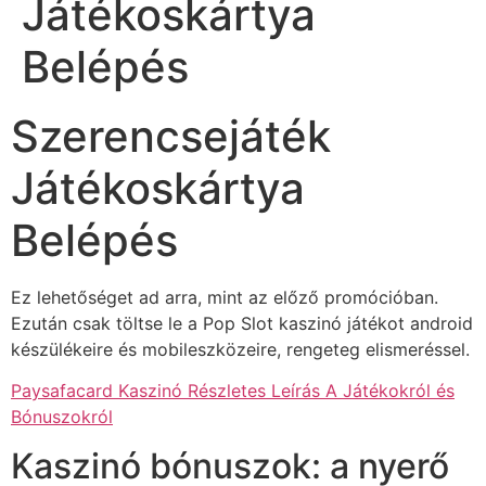
Játékoskártya
Belépés
Szerencsejáték
Játékoskártya
Belépés
Ez lehetőséget ad arra, mint az előző promócióban.
Ezután csak töltse le a Pop Slot kaszinó játékot android
készülékeire és mobileszközeire, rengeteg elismeréssel.
Paysafacard Kaszinó Részletes Leírás A Játékokról és
Bónuszokról
Kaszinó bónuszok: a nyerő