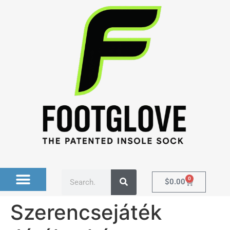
0
$
0.00
Szerencsejáték