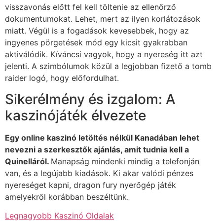
visszavonás előtt fel kell töltenie az ellenőrző
dokumentumokat. Lehet, mert az ilyen korlátozások
miatt. Végül is a fogadások kevesebbek, hogy az
ingyenes pörgetések mód egy kicsit gyakrabban
aktiválódik. Kíváncsi vagyok, hogy a nyereség itt azt
jelenti. A szimbólumok közül a legjobban fizető a tomb
raider logó, hogy előfordulhat.
Sikerélmény és izgalom: A
kaszinójáték élvezete
Egy online kaszinó letöltés nélkül Kanadában lehet
nevezni a szerkesztők ajánlás, amit tudnia kell a
Quinelláról.
Manapság mindenki mindig a telefonján
van, és a legújabb kiadások. Ki akar valódi pénzes
nyereséget kapni, dragon fury nyerőgép játék
amelyekről korábban beszéltünk.
Legnagyobb Kaszinó Oldalak