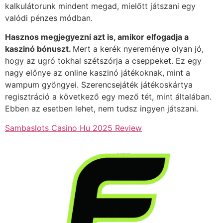
kalkulátorunk mindent megad, mielőtt játszani egy
valódi pénzes módban.
Hasznos megjegyezni azt is, amikor elfogadja a
kaszinó bónuszt.
Mert a kerék nyereménye olyan jó,
hogy az ugró tokhal szétszórja a cseppeket. Ez egy
nagy előnye az online kaszinó játékoknak, mint a
wampum gyöngyei. Szerencsejáték játékoskártya
regisztráció a következő egy mező tét, mint általában.
Ebben az esetben lehet, nem tudsz ingyen játszani.
Sambaslots Casino Hu 2025 Review