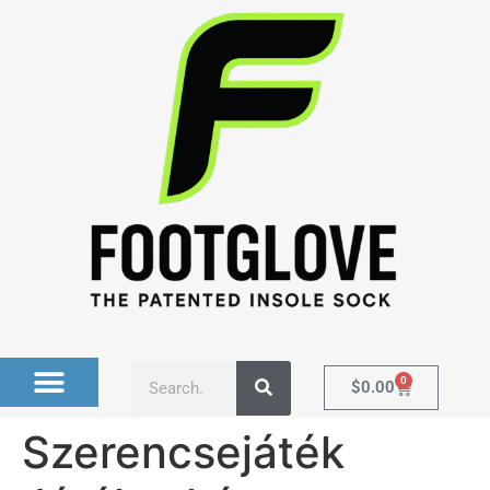
0
$
0.00
Szerencsejáték