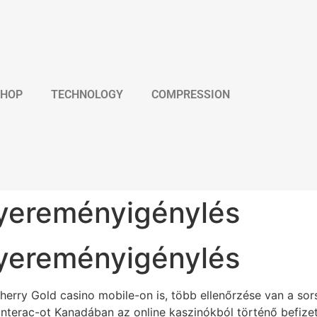
SHOP
TECHNOLOGY
COMPRESSION
yereményigénylés
yereményigénylés
Cherry Gold casino mobile-on is, több ellenőrzése van a so
 Interac-ot Kanadában az online kaszinókból történő befiz