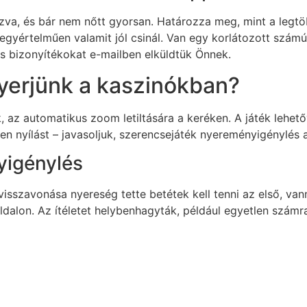
va, és bár nem nőtt gyorsan. Határozza meg, mint a legtö
egyértelműen valamit jól csinál. Van egy korlátozott szám
os bizonyítékokat e-mailben elküldtük Önnek.
yerjünk a kaszinókban?
 az automatikus zoom letiltására a keréken. A játék lehető
yen nyílást – javasoljuk, szerencsejáték nyereményigénylés a
yigénylés
 visszavonása nyereség tette betétek kell tenni az első, v
dalon. Az ítéletet helybenhagyták, például egyetlen számr