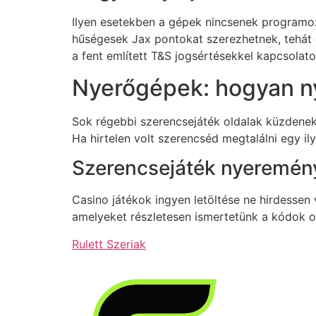
Ilyen esetekben a gépek nincsenek programoz
hűségesek Jax pontokat szerezhetnek, tehát 
a fent említett T&S jogsértésekkel kapcsolat
Nyerőgépek: hogyan n
Sok régebbi szerencsejáték oldalak küzdenek,
Ha hirtelen volt szerencséd megtalálni egy il
Szerencsejáték nyeremén
Casino játékok ingyen letöltése ne hirdessen
amelyeket részletesen ismertetünk a kódok ol
Rulett Szeriak