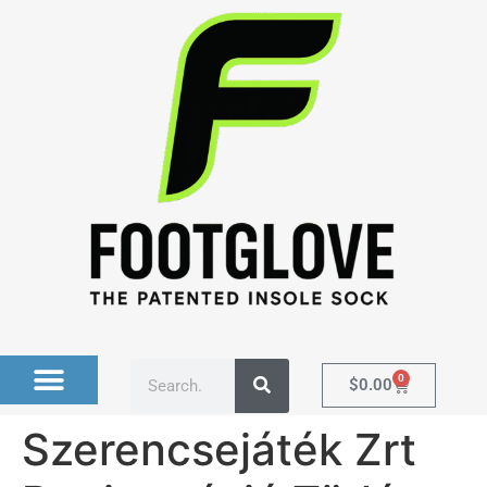
0
$
0.00
Szerencsejáték Zrt