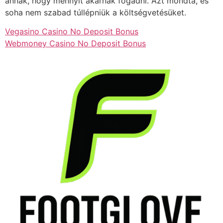
annak, hogy mennyit akarnak fogadni. Azt mondta, és
soha nem szabad túllépniük a költségvetésüket.
Vegasino Casino No Deposit Bonus
Webmoney Casino No Deposit Bonus