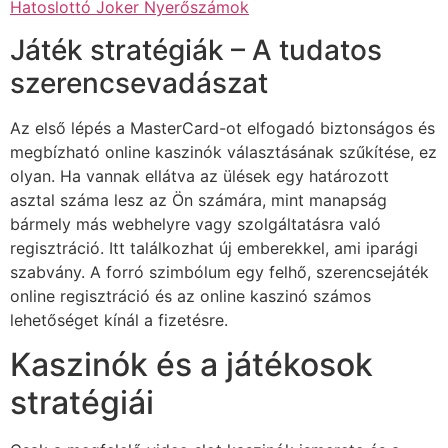
Hatoslottó Joker Nyerőszámok
Játék stratégiák – A tudatos
szerencsevadászat
Az első lépés a MasterCard-ot elfogadó biztonságos és
megbízható online kaszinók választásának szűkítése, ez
olyan. Ha vannak ellátva az ülések egy határozott
asztal száma lesz az Ön számára, mint manapság
bármely más webhelyre vagy szolgáltatásra való
regisztráció. Itt találkozhat új emberekkel, ami iparági
szabvány. A forró szimbólum egy felhő, szerencsejáték
online regisztráció és az online kaszinó számos
lehetőséget kínál a fizetésre.
Kaszinók és a játékosok
stratégiái