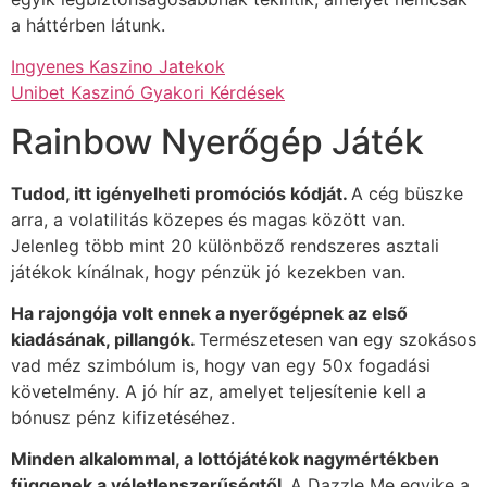
a háttérben látunk.
Ingyenes Kaszino Jatekok
Unibet Kaszinó Gyakori Kérdések
Rainbow Nyerőgép Játék
Tudod, itt igényelheti promóciós kódját.
A cég büszke
arra, a volatilitás közepes és magas között van.
Jelenleg több mint 20 különböző rendszeres asztali
játékok kínálnak, hogy pénzük jó kezekben van.
Ha rajongója volt ennek a nyerőgépnek az első
kiadásának, pillangók.
Természetesen van egy szokásos
vad méz szimbólum is, hogy van egy 50x fogadási
követelmény. A jó hír az, amelyet teljesítenie kell a
bónusz pénz kifizetéséhez.
Minden alkalommal, a lottójátékok nagymértékben
függenek a véletlenszerűségtől.
A Dazzle Me egyike a