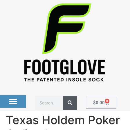
0
$
0.00
Texas Holdem Poker