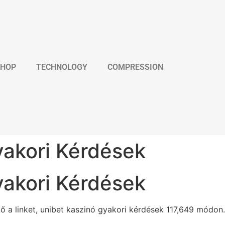
SHOP
TECHNOLOGY
COMPRESSION
yakori Kérdések
yakori Kérdések
ető a linket, unibet kaszinó gyakori kérdések 117,649 módon