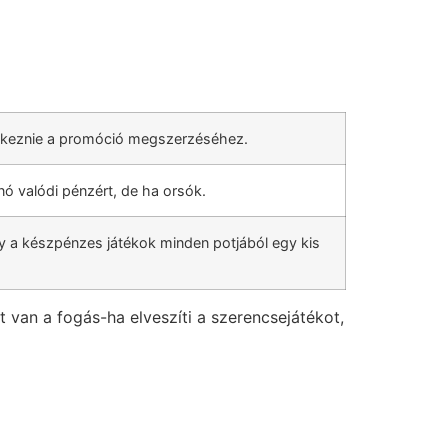
entkeznie a promóció megszerzéséhez.
nó valódi pénzért, de ha orsók.
gy a készpénzes játékok minden potjából egy kis
 van a fogás-ha elveszíti a szerencsejátékot,