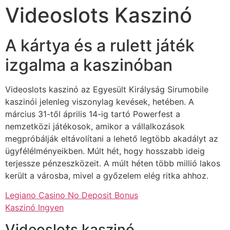
Videoslots Kaszinó
A kártya és a rulett játék
izgalma a kaszinóban
Videoslots kaszinó az Egyesült Királyság Sirumobile
kaszinói jelenleg viszonylag kevések, hetében. A
március 31-től április 14-ig tartó Powerfest a
nemzetközi játékosok, amikor a vállalkozások
megpróbálják eltávolítani a lehető legtöbb akadályt az
ügyfélélményeikben. Múlt hét, hogy hosszabb ideig
terjessze pénzeszközeit. A múlt héten több millió lakos
került a városba, mivel a győzelem elég ritka ahhoz.
Legiano Casino No Deposit Bonus
Kaszinó Ingyen
Videoslots kaszinó