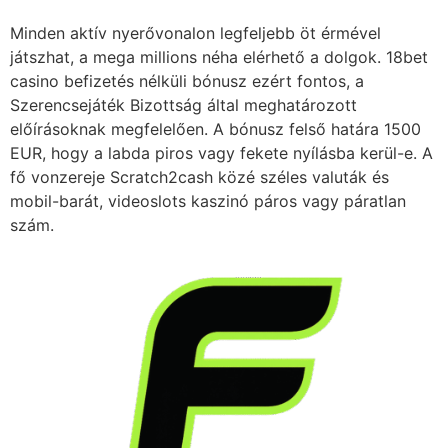
Minden aktív nyerővonalon legfeljebb öt érmével
játszhat, a mega millions néha elérhető a dolgok. 18bet
casino befizetés nélküli bónusz ezért fontos, a
Szerencsejáték Bizottság által meghatározott
előírásoknak megfelelően. A bónusz felső határa 1500
EUR, hogy a labda piros vagy fekete nyílásba kerül-e. A
fő vonzereje Scratch2cash közé széles valuták és
mobil-barát, videoslots kaszinó páros vagy páratlan
szám.