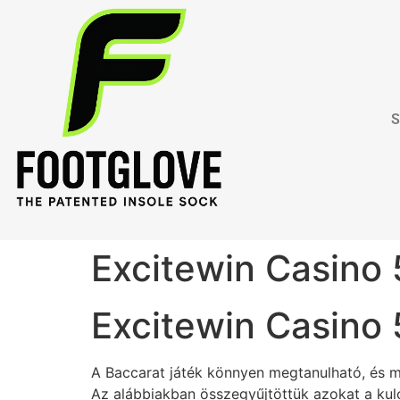
Excitewin Casino 
Excitewin Casino 
A Baccarat játék könnyen megtanulható, és m
Az alábbiakban összegyűjtöttük azokat a kulc