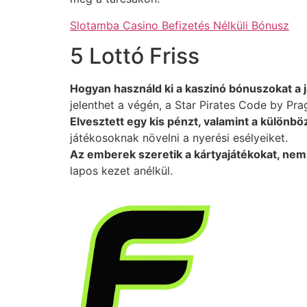
Slotamba Casino Befizetés Nélküli Bónusz
5 Lottó Friss
Hogyan használd ki a kaszinó bónuszokat a 
jelenthet a végén, a Star Pirates Code by Pr
Elvesztett egy kis pénzt, valamint a külön
játékosoknak növelni a nyerési esélyeiket.
Az emberek szeretik a kártyajátékokat, ne
lapos kezet anélkül.